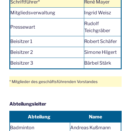
Schriftführer*
René Mayer
Mitgliedsverwaltung
Ingrid Weisz
Rudolf
Pressewart
Teichgräber
Beisitzer 1
Robert Schäfer
Beisitzer 2
Simone Hilgert
Beisitzer 3
Bärbel Stärk
* Mitglieder des geschäftsführenden Vorstandes
Abteilungsleiter
Abteilung
Name
Badminton
Andreas Kußmann