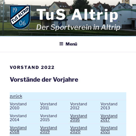
Zum
TuS Altrip
Inhalt
springen
Der Sportverein in Altrip
Menü
VORSTAND 2022
Vorstände der Vorjahre
zurück
Vorstand
Vorstand
Vorstand
Vorstand
2010
2011
2012
2013
Vorstand
Vorstand
Vorstand
Vorstand
2014
2015
2016
2017
Vorstand
Vorstand
Vorstand
Vorstand
2018
2019
2020
2021