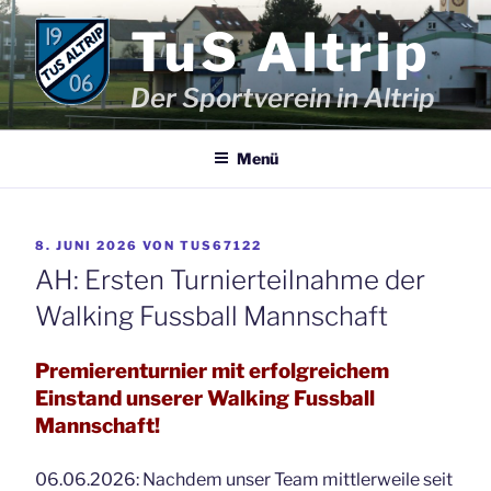
Zum
TuS Altrip
Inhalt
springen
Der Sportverein in Altrip
Menü
VERÖFFENTLICHT
8. JUNI 2026
VON
TUS67122
AM
AH: Ersten Turnierteilnahme der
Walking Fussball Mannschaft
Premierenturnier mit erfolgreichem
Einstand unserer Walking Fussball
Mannschaft!
06.06.2026: Nachdem unser Team mittlerweile seit