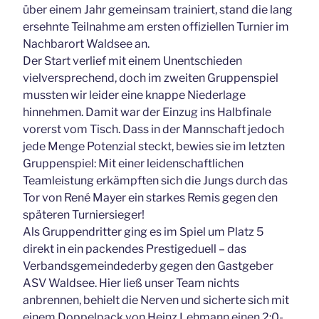
über einem Jahr gemeinsam trainiert, stand die lang
ersehnte Teilnahme am ersten offiziellen Turnier im
Nachbarort Waldsee an.
Der Start verlief mit einem Unentschieden
vielversprechend, doch im zweiten Gruppenspiel
mussten wir leider eine knappe Niederlage
hinnehmen. Damit war der Einzug ins Halbfinale
vorerst vom Tisch. Dass in der Mannschaft jedoch
jede Menge Potenzial steckt, bewies sie im letzten
Gruppenspiel: Mit einer leidenschaftlichen
Teamleistung erkämpften sich die Jungs durch das
Tor von René Mayer ein starkes Remis gegen den
späteren Turniersieger!
Als Gruppendritter ging es im Spiel um Platz 5
direkt in ein packendes Prestigeduell – das
Verbandsgemeindederby gegen den Gastgeber
ASV Waldsee. Hier ließ unser Team nichts
anbrennen, behielt die Nerven und sicherte sich mit
einem Doppelpack von Heinz Lehmann einen 2:0-