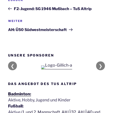
Beitrag
F2-Jugend: SG 1946 Mußbach – TuS Altrip
Nächster
WEITER
Beitrag
AH: Ü50 Südwestmeisterschaft
UNSERE SPONSOREN
❮
❯
DAS ANGEBOT DES TUS ALTRIP
Badminton:
Aktive, Hobby, Jugend und Kinder
Fußball:
Aktive (
1. und 2. Mannschaft
,
AH Ü32, AH Ü40 und