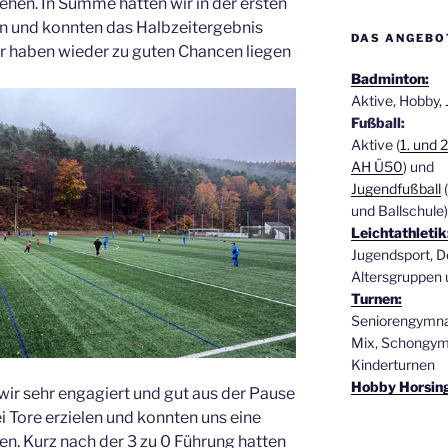
gehen. In Summe hatten wir in der ersten
en und konnten das Halbzeitergebnis
DAS ANGEBO
Wir haben wieder zu guten Chancen liegen
Badminton:
Aktive, Hobby,
Fußball:
Aktive (
1. und 
AH Ü50
) und
Jugendfußball
(
und Ballschule)
Leichtathletik
Jugendsport, D
Altersgruppen 
Turnen:
Seniorengymnas
Mix, Schongymn
Kinderturnen
Hobby Horsin
wir sehr engagiert und gut aus der Pause
i Tore erzielen und konnten uns eine
en. Kurz nach der 3 zu 0 Führung hatten