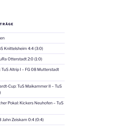
ITRÄGE
fen
uS Knittelsheim 4:4 (3:0)
TuRa Otterstadt 2:0 (1:0)
TuS Altrip I – FG 08 Mutterstadt
ardt-Cup: TuS Maikammer II – TuS
)
her Pokal: Kickers Neuhofen – TuS
TB Jahn Zeiskam 0:4 (0:4)