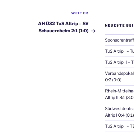
Nächster
WEITER
Beitrag
AH Ü32 TuS Altrip – SV
NEUESTE BE
Schauernheim 2:1 (1:0)
Sponsorentref
TuS Altrip I – T
TuS Altrip II – 
Verbandspokal: 
0:2 (0:0)
Rhein-Mittelha
Altrip II 8:1 (3:0
Südwestdeutsc
Altrip I 0:4 (0:1)
TuS Altrip I – 