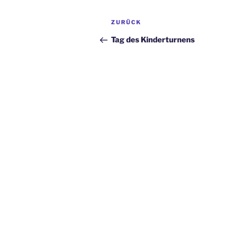
Beitragsnavigation
Vorheriger
ZURÜCK
Beitrag
Tag des Kinderturnens