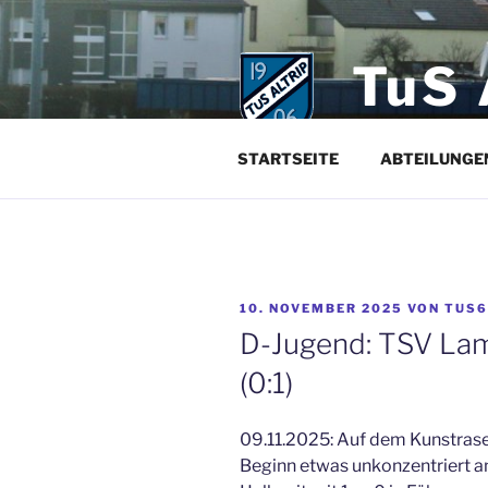
Zum
Inhalt
springen
TuS 
Der Sportve
STARTSEITE
ABTEILUNGE
VERÖFFENTLICHT
10. NOVEMBER 2025
VON
TUS6
AM
D-Jugend: TSV Lamb
(0:1)
09.11.2025: Auf dem Kunstrasen
Beginn etwas unkonzentriert a