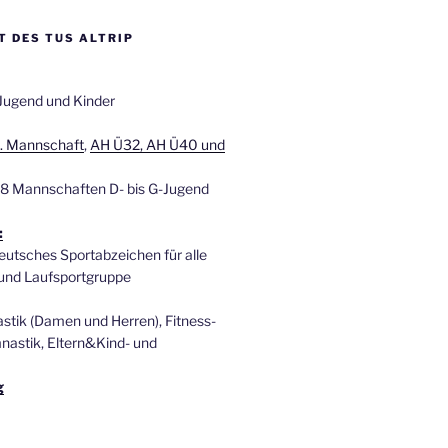
T DES TUS ALTRIP
 Jugend und Kinder
2. Mannschaft
,
AH Ü32, AH Ü40 und
8 Mannschaften D- bis G-Jugend
:
eutsches Sportabzeichen für alle
und Laufsportgruppe
tik (Damen und Herren), Fitness-
astik, Eltern&Kind- und
g