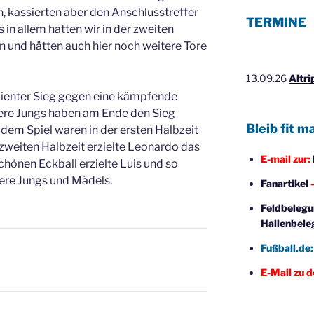
, kassierten aber den Anschlusstreffer
TERMINE
 in allem hatten wir in der zweiten
 und hätten auch hier noch weitere Tore
13.09.26
Altr
dienter Sieg gegen eine kämpfende
re Jungs haben am Ende den Sieg
Bleib fit m
 dem Spiel waren in der ersten Halbzeit
 zweiten Halbzeit erzielte Leonardo das
E-mail zur:
chönen Eckball erzielte Luis und so
sere Jungs und Mädels.
Fanartikel
–
Feldbelegu
Hallenbele
Fußball.de
E-Mail zu 