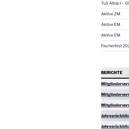
TuS Altrip I – 
Aktive ZM
Aktive EM
Aktive EM
Fischerfest 20
BERICHTE
Mitgliederve
Mitgliederve
Mitgliederve
Jahresrückbli
Jahresrückbli