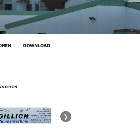
OREN
DOWNLOAD
NSOREN
❯