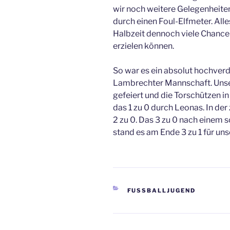
wir noch weitere Gelegenheiten
durch einen Foul-Elfmeter. Alles
Halbzeit dennoch viele Chancen
erzielen können.
So war es ein absolut hochver
Lambrechter Mannschaft. Unse
gefeiert und die Torschützen in
das 1 zu 0 durch Leonas. In der
2 zu 0. Das 3 zu 0 nach einem s
stand es am Ende 3 zu 1 für un
KATEGORIEN
FUSSBALLJUGEND