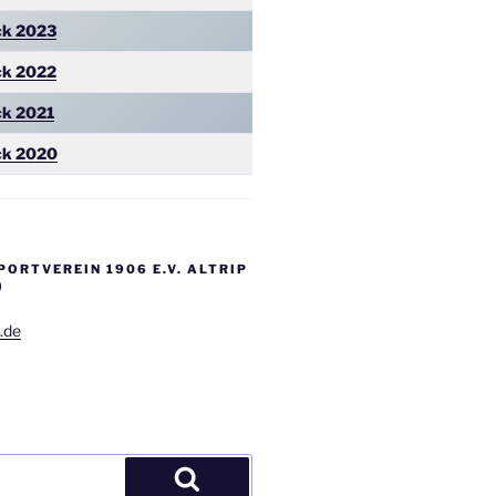
ck 2023
ck 2022
ck 2021
ck 2020
PORTVEREIN 1906 E.V. ALTRIP
)
.de