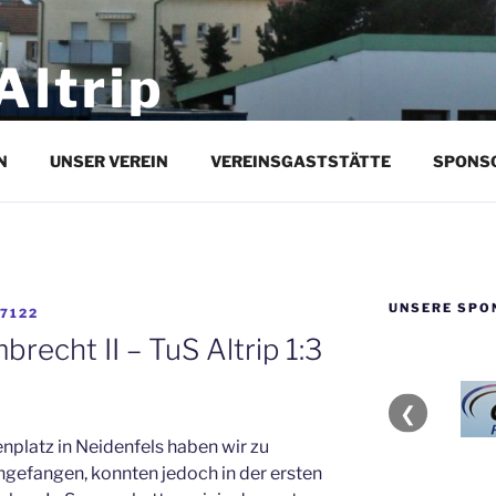
Altrip
rein in Altrip
N
UNSER VEREIN
VEREINSGASTSTÄTTE
SPONS
UNSERE SPO
7122
recht II – TuS Altrip 1:3
❮
platz in Neidenfels haben wir zu
ngefangen, konnten jedoch in der ersten