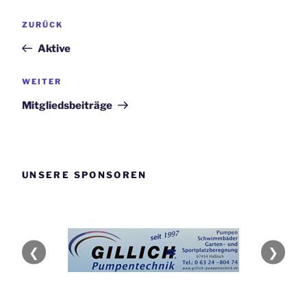
Beitragsnavigation
Vorheriger
ZURÜCK
Beitrag
Aktive
Nächster
WEITER
Beitrag
Mitgliedsbeiträge
UNSERE SPONSOREN
❮
❯