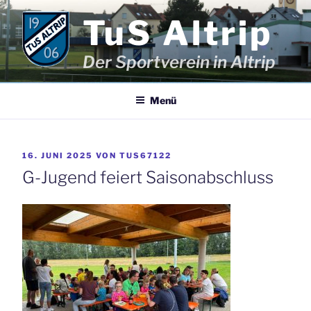
Zum
TuS Altrip
Inhalt
springen
Der Sportverein in Altrip
Menü
VERÖFFENTLICHT
16. JUNI 2025
VON
TUS67122
AM
G-Jugend feiert Saisonabschluss