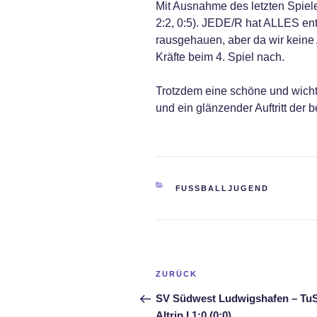
Mit Ausnahme des letzten Spiele
2:2, 0:5). JEDE/R hat ALLES en
rausgehauen, aber da wir keine 
Kräfte beim 4. Spiel nach.
Trotzdem eine schöne und wich
und ein glänzender Auftritt der 
KATEGORIEN
FUSSBALLJUGEND
Beitragsnavigation
Vorheriger
ZURÜCK
Beitrag
SV Südwest Ludwigshafen – Tu
Altrip I 1:0 (0:0)