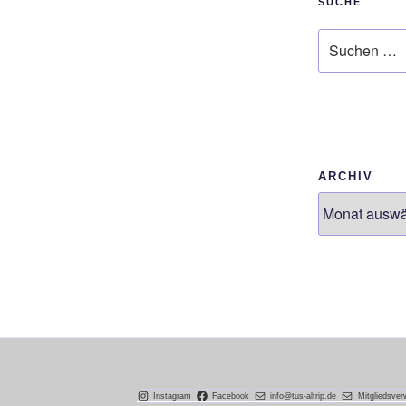
SUCHE
Suchen
nach:
ARCHIV
Instagram
Facebook
info@tus-altrip.de
Mitgliedsver