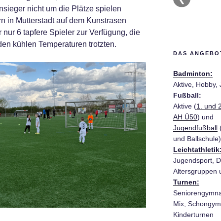
sieger nicht um die Plätze spielen
n in Mutterstadt auf dem Kunstrasen
r nur 6 tapfere Spieler zur Verfügung, die
en kühlen Temperaturen trotzten.
DAS ANGEBOT
Badminton:
Aktive, Hobby,
Fußball:
Aktive (
1. und 
AH Ü50
) und
Jugendfußball
(
und Ballschule)
Leichtathletik
Jugendsport, D
Altersgruppen 
Turnen:
Seniorengymnas
Mix, Schongymn
Kinderturnen