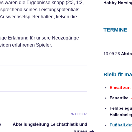
s waren die Ergebnisse knapp (2:3, 1:2,
Hobby Horsin
tsprechend seines Leistungspotentials
Auswechselspieler hatten, ließen die
TERMINE
tige Erfahrung für unsere Neuzugänge
beiden erfahrenen Spieler.
13.09.26
Altri
Bleib fit m
E-mail zur:
Fanartikel
–
Feldbelegu
Nächster
Hallenbele
WEITER
Beitrag
S
Abteilungsleitung Leichtathletik und
Fußball.de
Turnen