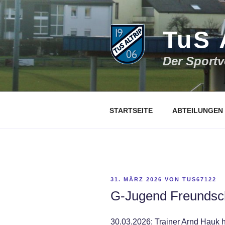
Zum
Inhalt
springen
TuS 
Der Sportve
STARTSEITE
ABTEILUNGEN
VERÖFFENTLICHT
31. MÄRZ 2026
VON
TUS67122
AM
G-Jugend Freundscha
30.03.2026: Trainer Arnd Hauk h