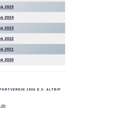
ck 2025
ck 2024
ck 2023
ck 2022
ck 2021
ck 2020
PORTVEREIN 1906 E.V. ALTRIP
p.de