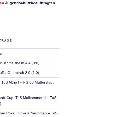
den
Jugendschutzbeaufttragten
ITRÄGE
en
uS Knittelsheim 4:4 (3:0)
TuRa Otterstadt 2:0 (1:0)
TuS Altrip I – FG 08 Mutterstadt
ardt-Cup: TuS Maikammer II – TuS
)
er Pokal: Kickers Neuhofen – TuS