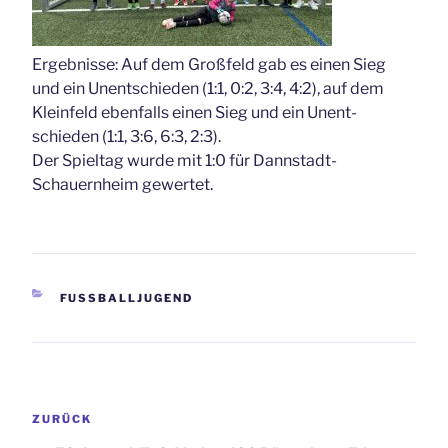
Ergebnisse: Auf dem Großfeld gab es einen Sieg
und ein Unentschieden (1:1, 0:2, 3:4, 4:2), auf dem
Kleinfeld ebenfalls einen Sieg und ein Unent-
schieden (1:1, 3:6, 6:3, 2:3).
Der Spieltag wurde mit 1:0 für Dannstadt-
Schauernheim gewertet.
KATEGORIEN
FUSSBALLJUGEND
Beitragsnavigation
Vorheriger
ZURÜCK
Beitrag