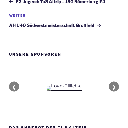
F2-Jugend: TuS Altrip – JSG Römerberg F4
Nächster
WEITER
Beitrag
AH Ü40 Südwestmeisterschaft Großfeld
UNSERE SPONSOREN
❮
❯
DAS ANGEBOT DES TUS ALTRIP