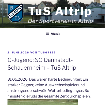
Zum
TuS Altrip
Inhalt
springen
Der Sportverein in Altrip
Menü
VERÖFFENTLICHT
2. JUNI 2026
VON
TUS67122
AM
G-Jugend: SG Dannstadt-
Schauernheim – TuS Altrip
31.05.2026: Das waren harte Bedingungen: Ein
starker Gegner, keine Auswechselspieler und
anstrengende, schwüle Wetterbedingungen. So
mussten die Kids die gesamte Zeit durchspielen.