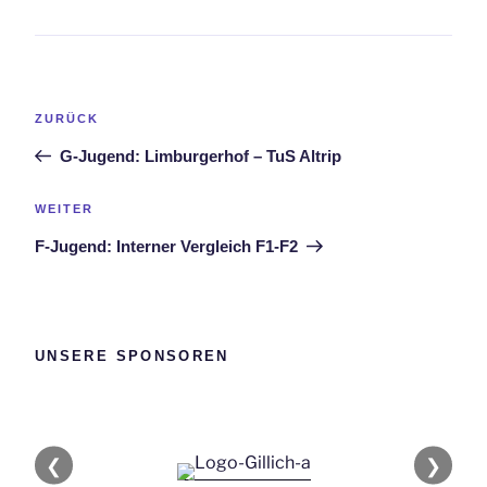
Beitragsnavigation
Vorheriger
ZURÜCK
Beitrag
G-Jugend: Limburgerhof – TuS Altrip
Nächster
WEITER
Beitrag
F-Jugend: Interner Vergleich F1-F2
UNSERE SPONSOREN
❮
❯