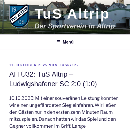
Zum
TuS Altrip
Inhalt
springen
Der Sportverein in Altrip
Menü
VERÖFFENTLICHT
11. OKTOBER 2025
VON
TUS67122
AM
AH Ü32: TuS Altrip –
Ludwigshafener SC 2:0 (1:0)
10.10.2025: Mit einer souveränen Leistung konnten
wir einen ungefährdeten Sieg einfahren. Wir ließen
den Gästen nur in den ersten zehn Minuten Raum
mitzuspielen. Danach hatten wir das Spiel und den
Gegner vollkommen im Griff. Lange