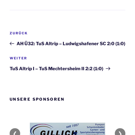
Beitragsnavigation
Vorheriger
ZURÜCK
Beitrag
AH Ü32: TuS Altrip – Ludwigshafener SC 2:0 (1:0)
Nächster
WEITER
Beitrag
TuS Altrip I – TuS Mechtersheim II 2:2 (1:0)
UNSERE SPONSOREN
❮
❯