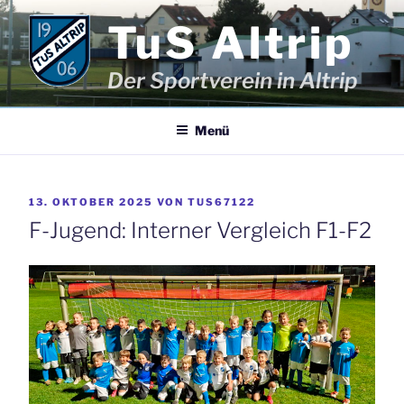
Zum
TuS Altrip
Inhalt
springen
Der Sportverein in Altrip
Menü
VERÖFFENTLICHT
13. OKTOBER 2025
VON
TUS67122
AM
F-Jugend: Interner Vergleich F1-F2