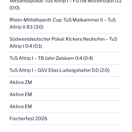
Verbandspokal: TuS Altrip I – FG 08 Mutterstadt 0:2
(0:0)
Rhein-Mittelhaardt-Cup: TuS Maikammer II – TuS
Altrip II 8:1 (3:0)
Südwestdeutscher Pokal: Kickers Neuhofen – TuS
Altrip I 0:4 (0:1)
TuS Altrip I – TB Jahn Zeiskam 0:4 (0:4)
TuS Altrip I – GSV Ellas Ludwigshafen 5:0 (2:0)
Aktive ZM
Aktive EM
Aktive EM
Fischerfest 2026