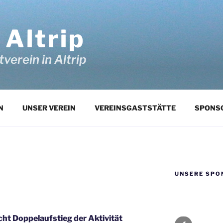
 Altrip
verein in Altrip
N
UNSER VEREIN
VEREINSGASTSTÄTTE
SPONS
UNSERE SPO
ht Doppelaufstieg der Aktivität