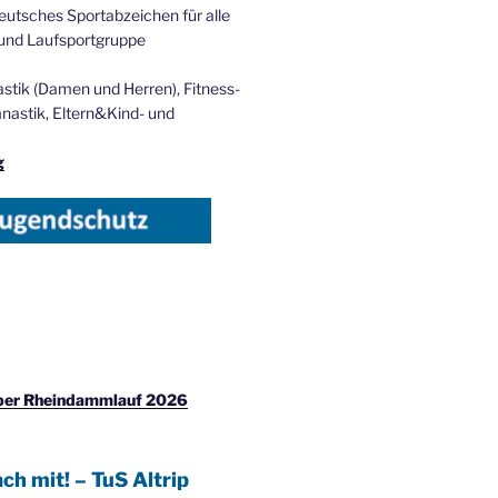
eutsches Sportabzeichen für alle
und Laufsportgruppe
tik (Damen und Herren), Fitness-
astik, Eltern&Kind- und
g
iper Rheindammlauf 2026
ach mit! – TuS Altrip