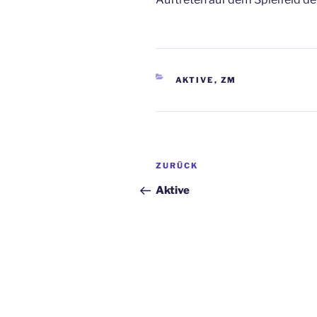
KATEGORIEN
AKTIVE
,
ZM
Beitragsnavigation
Vorheriger
ZURÜCK
Beitrag
Aktive