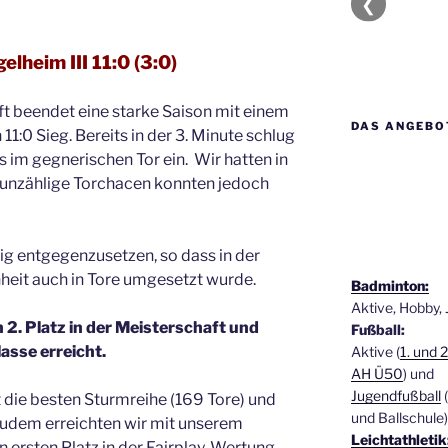
❮
elheim III 11:0 (3:0)
 beendet eine starke Saison mit einem
DAS ANGEBO
11:0 Sieg. Bereits in der 3. Minute schlug
s im gegnerischen Tor ein. Wir hatten in
h unzählige Torchacen konnten jedoch
g entgegenzusetzen, so dass in der
heit auch in Tore umgesetzt wurde.
Badminton:
Aktive, Hobby,
2. Platz in der Meisterschaft und
Fußball:
asse erreicht.
Aktive (
1. und 
AH Ü50
) und
Jugendfußball
(
t die besten Sturmreihe (169 Tore) und
und Ballschule)
udem erreichten wir mit unserem
Leichtathletik
 ersten Platz in der Fairplay-Wertung.