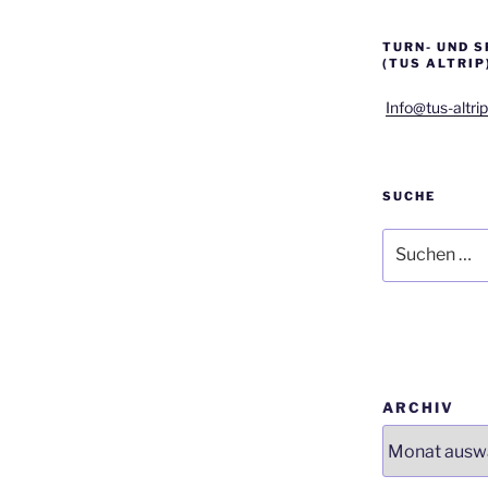
TURN- UND S
(TUS ALTRIP
Info@tus-altrip
SUCHE
Suchen
nach:
ARCHIV