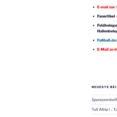
E-mail zur:
Fanartikel
–
Feldbelegu
Hallenbele
Fußball.de
E-Mail zu 
NEUESTE BE
Sponsorentref
TuS Altrip I – T