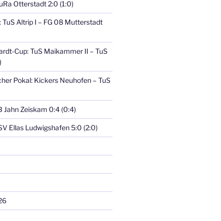
TuRa Otterstadt 2:0 (1:0)
TuS Altrip I – FG 08 Mutterstadt
ardt-Cup: TuS Maikammer II – TuS
)
her Pokal: Kickers Neuhofen – TuS
TB Jahn Zeiskam 0:4 (0:4)
GSV Ellas Ludwigshafen 5:0 (2:0)
26