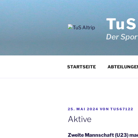
Zum
Inhalt
springen
TuS
Der Sport
STARTSEITE
ABTEILUNGE
VERÖFFENTLICHT
25. MAI 2024
VON
TUS67122
AM
Aktive
Zweite Mannschaft (U23) mac