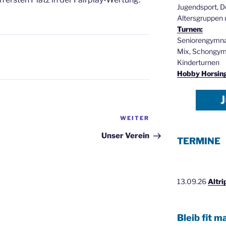
Jugendsport, D
Altersgruppen 
Turnen:
Seniorengymnas
Mix, Schongymn
Kinderturnen
Hobby Horsin
Nächster
WEITER
Beitrag
Unser Verein
TERMINE
13.09.26
Altr
Bleib fit m