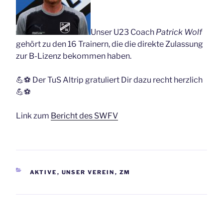
Unser U23 Coach
Patrick Wolf
gehört zu den 16 Trainern, die die direkte Zulassung
zur B-Lizenz bekommen haben.
💪⚽️ Der TuS Altrip gratuliert Dir dazu recht herzlich
💪⚽️
Link zum
Bericht des SWFV
KATEGORIEN
AKTIVE
,
UNSER VEREIN
,
ZM