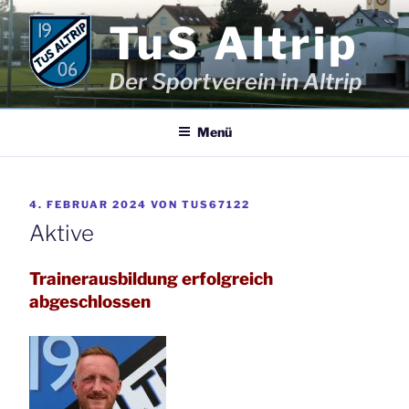
Zum
TuS Altrip
Inhalt
springen
Der Sportverein in Altrip
Menü
VERÖFFENTLICHT
4. FEBRUAR 2024
VON
TUS67122
AM
Aktive
Trainerausbildung erfolgreich
abgeschlossen